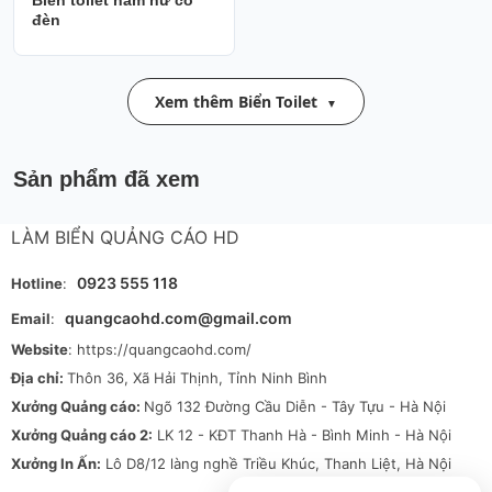
Biển toilet nam nữ có
đèn
Xem thêm Biển Toilet
Sản phẩm đã xem
LÀM BIỂN QUẢNG CÁO HD
0923 555 118
Hotline
:
quangcaohd.com@gmail.com
Email
:
Website
: https://quangcaohd.com/
Địa chỉ:
Thôn 36, Xã Hải Thịnh, Tỉnh Ninh Bình
Xưởng Quảng cáo:
Ngõ 132 Đường Cầu Diễn - Tây Tựu - Hà Nội
Xưởng Quảng cáo 2:
LK 12 - KĐT Thanh Hà - Bình Minh - Hà Nội
Xưởng In Ấn:
Lô D8/12 làng nghề Triều Khúc, Thanh Liệt, Hà Nội