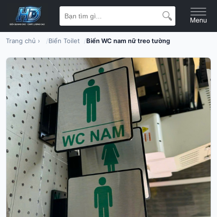
Trang chủ
›
Biển Toilet
Biển WC nam nữ treo tường