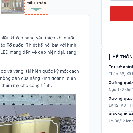
mẫu khác
nhiều khách hàng yêu thích khi muốn
 hào
Tổ quốc
. Thiết kế nổi bật với hình
èn LED mang đến vẻ đẹp hiện đại, sang
HỆ THỐN
Trụ sở chín
 đỏ và vàng, tái hiện quốc kỳ một cách
Thôn 36, Xã 
n phòng đến cửa hàng kinh doanh, biển
Xưởng quản
ị thẩm mỹ cho công trình.
Ngõ 132 Đườn
Xưởng quản
LK 12, KĐT T
Xưởng In Ấ
Lô D8/12 làn