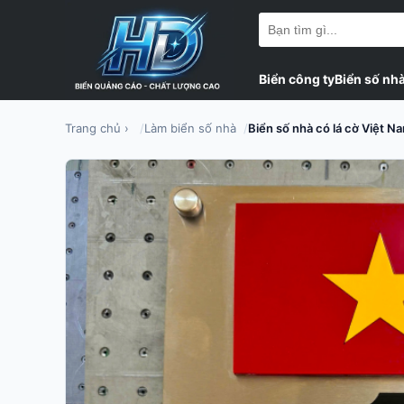
Biển công ty
Biển số nh
Trang chủ
›
Làm biển số nhà
Biển số nhà có lá cờ Việt N