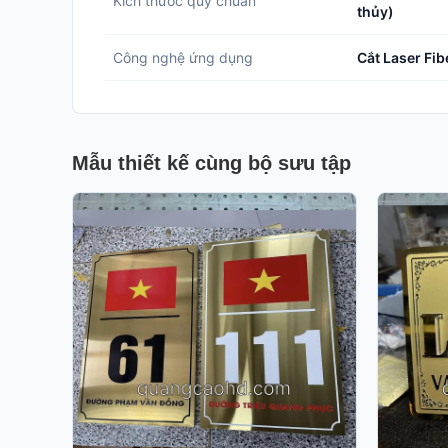
Kích thước quy chuẩn
thủy)
Công nghệ ứng dụng
Cắt Laser Fib
Mẫu thiết kế cùng bộ sưu tập