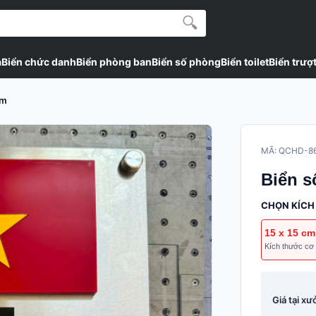
à
Biển chức danh
Biển phòng ban
Biển số phòng
Biển toilet
Biển trượ
am
MÃ: QCHD-8
Biển s
CHỌN KÍCH
15 x 15 cm
Kích thước cơ
Giá tại xư