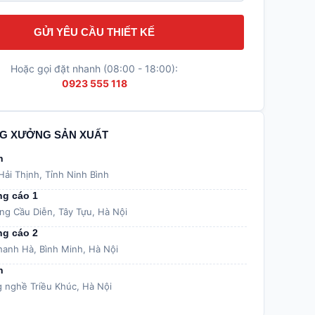
GỬI YÊU CẦU THIẾT KẾ
Hoặc gọi đặt nhanh (08:00 - 18:00):
0923 555 118
G XƯỞNG SẢN XUẤT
h
Hải Thịnh, Tỉnh Ninh Bình
g cáo 1
g Cầu Diễn, Tây Tựu, Hà Nội
g cáo 2
hanh Hà, Bình Minh, Hà Nội
n
g nghề Triều Khúc, Hà Nội