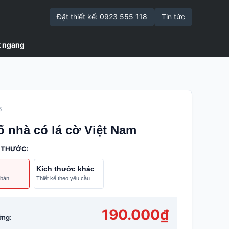
Đặt thiết kế: 0923 555 118
Tin tức
t ngang
6
ố nhà có lá cờ Việt Nam
 THƯỚC:
Kích thước khác
 bản
Thiết kế theo yêu cầu
190.000₫
ởng: