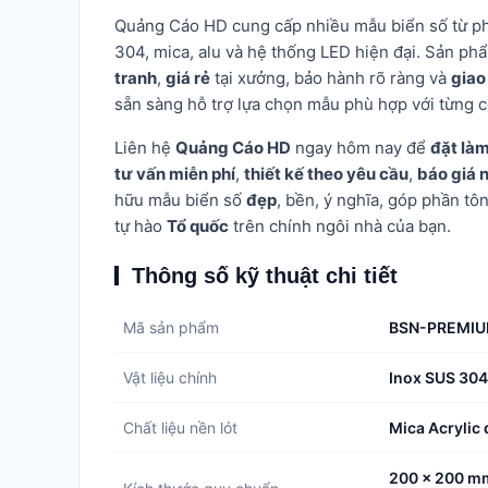
Quảng Cáo HD cung cấp nhiều mẫu biển số từ p
304, mica, alu và hệ thống LED hiện đại. Sản ph
tranh
,
giá rẻ
tại xưởng, bảo hành rõ ràng và
giao
sẵn sàng hỗ trợ lựa chọn mẫu phù hợp với từng c
Liên hệ
Quảng Cáo HD
ngay hôm nay để
đặt làm
tư vấn miễn phí
,
thiết kế theo yêu cầu
,
báo giá 
hữu mẫu biển số
đẹp
, bền, ý nghĩa, góp phần tô
tự hào
Tổ quốc
trên chính ngôi nhà của bạn.
Thông số kỹ thuật chi tiết
Mã sản phẩm
BSN-PREMIU
Vật liệu chính
Inox SUS 304
Chất liệu nền lót
Mica Acryli
200 x 200 mm