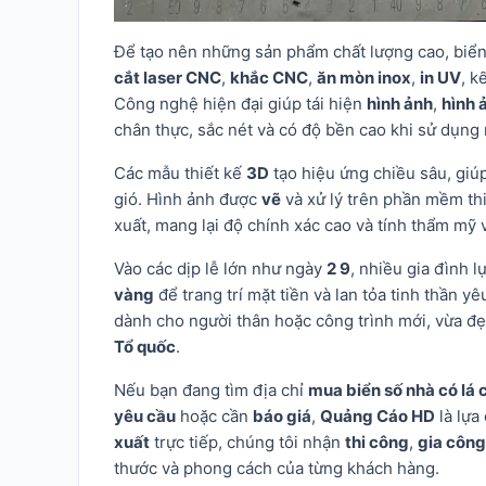
Để tạo nên những sản phẩm chất lượng cao, biể
cắt laser CNC
,
khắc CNC
,
ăn mòn inox
,
in UV
, k
Công nghệ hiện đại giúp tái hiện
hình ảnh
,
hình 
chân thực, sắc nét và có độ bền cao khi sử dụng n
Các mẫu thiết kế
3D
tạo hiệu ứng chiều sâu, giú
gió. Hình ảnh được
vẽ
và xử lý trên phần mềm th
xuất, mang lại độ chính xác cao và tính thẩm mỹ v
Vào các dịp lễ lớn như ngày
2 9
, nhiều gia đình 
vàng
để trang trí mặt tiền và lan tỏa tinh thần 
dành cho người thân hoặc công trình mới, vừa đẹ
Tổ quốc
.
Nếu bạn đang tìm địa chỉ
mua biển số nhà có lá 
yêu cầu
hoặc cần
báo giá
,
Quảng Cáo HD
là lựa
xuất
trực tiếp, chúng tôi nhận
thi công
,
gia công
thước và phong cách của từng khách hàng.