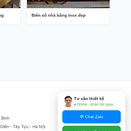
ng
Biển số nhà bằng inox đẹp
Tư vấn thiết kế
● Online - phản hồi ngay
💬 Chat Zalo
 Bình
iễn - Tây Tựu - Hà Nội