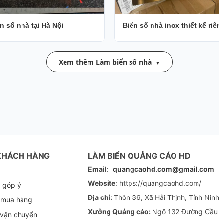
n số nhà tại Hà Nội
Biển số nhà inox thiết kế riê
Xem thêm Làm biển số nhà
KHÁCH HÀNG
LÀM BIỂN QUẢNG CÁO HD
Email
:
quangcaohd.com@gmail.com
Website
: https://quangcaohd.com/
i góp ý
Địa chỉ:
Thôn 36, Xã Hải Thịnh, Tỉnh Ninh
 mua hàng
Xưởng Quảng cáo:
Ngõ 132 Đường Cầu D
 vận chuyển