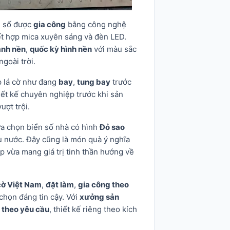
n số được
gia công
bằng công nghệ
ết hợp mica xuyên sáng và đèn LED.
ảnh nền
,
quốc kỳ hình nền
với màu sắc
goài trời.
p lá cờ như đang
bay
,
tung bay
trước
iết kế chuyên nghiệp trước khi sản
ượt trội.
lựa chọn biển số nhà có hình
Đỏ sao
yêu nước. Đây cũng là món quà ý nghĩa
p vừa mang giá trị tinh thần hướng về
cờ Việt Nam
,
đặt làm
,
gia công theo
 chọn đáng tin cậy. Với
xưởng sản
 theo yêu cầu
, thiết kế riêng theo kích