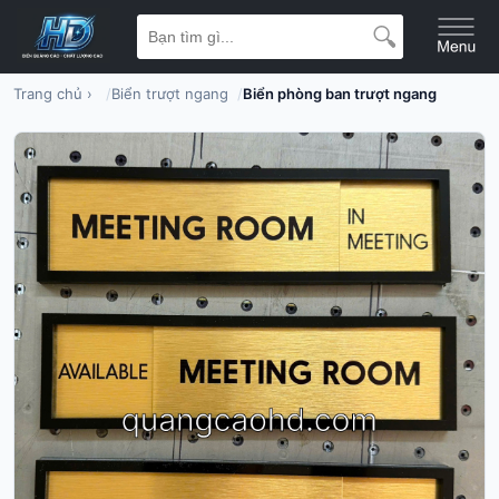
Trang chủ
›
Biển trượt ngang
Biển phòng ban trượt ngang